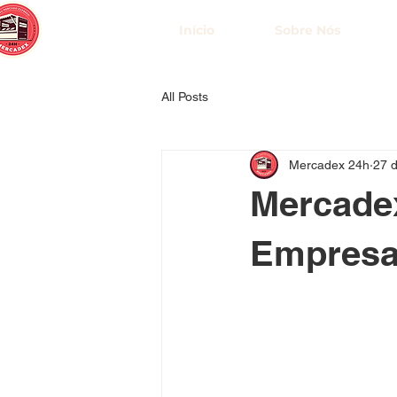
Início
Sobre Nós
All Posts
Mercadex 24h
27 d
Mercadex
Empresa