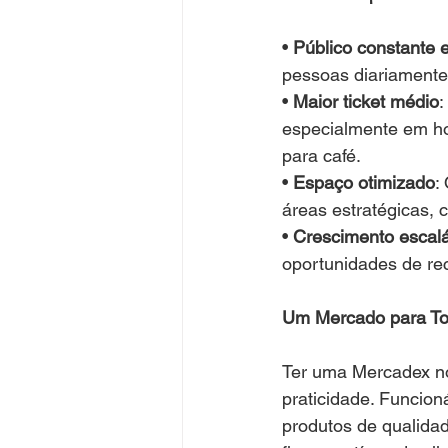
• 
Público constante 
pessoas diariamente
• 
Maior ticket médio
:
especialmente em ho
para café.
• 
Espaço otimizado
:
áreas estratégicas, 
• 
Crescimento escal
oportunidades de rec
Um Mercado para T
Ter uma Mercadex no 
praticidade. Funcion
produtos de qualidade