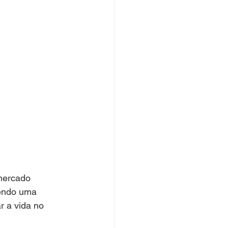
mercado 
cendo uma 
r a vida no 