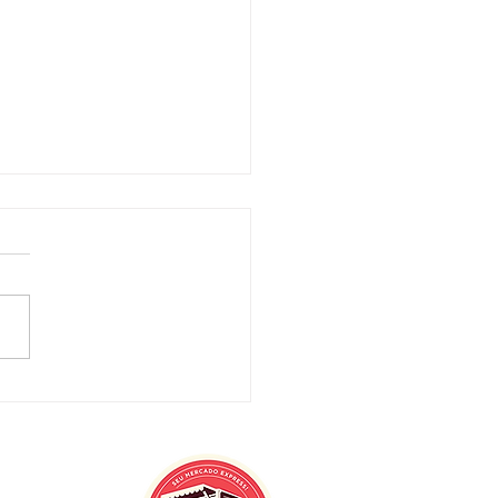
hback: Como Ele Muda
bito de Consumo dos
adores