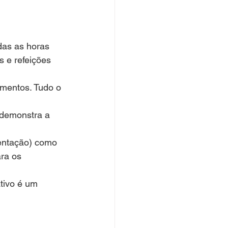
as as horas 
 e refeições 
mentos. Tudo o 
 demonstra a 
mentação) como 
ra os 
tivo é um 