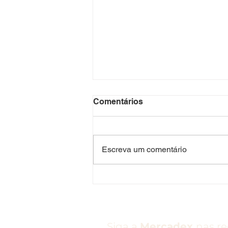
Comentários
Escreva um comentário
Rotina de Sucesso: O Dia a
Dia de um Licenciado
Mercadex
Siga a
Mercadex
nas re