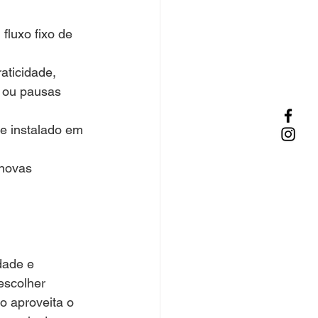
luxo fixo de 
aticidade, 
 ou pausas 
e instalado em 
 novas 
dade e 
escolher 
o aproveita o 