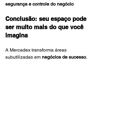
segurança e controle do negócio
Conclusão: seu espaço pode 
ser muito mais do que você 
imagina
A Mercadex transforma áreas 
subutilizadas em 
negócios de sucesso
. 
Com design inteligente, tecnologia e 
operação eficiente, criamos uma nova 
experiência de consumo que atende às 
necessidades do presente — e prepara 
seu espaço para o futuro.
✨ 
Tem um espaço no seu condomínio, 
empresa ou comércio? Fale com a 
Mercadex e descubra como ele pode 
se tornar um minimercado 24h.